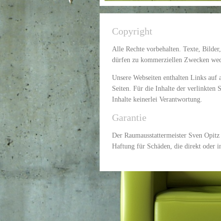
Copyright
Alle Rechte vorbehalten. Texte, Bilder
dürfen zu kommerziellen Zwecken wede
Unsere Webseiten enthalten Links auf a
Seiten. Für die Inhalte der verlinkten
Inhalte keinerlei Verantwortung.
Garantie
Der Raumausstattermeister Sven Opitz ü
Haftung für Schäden, die direkt oder in