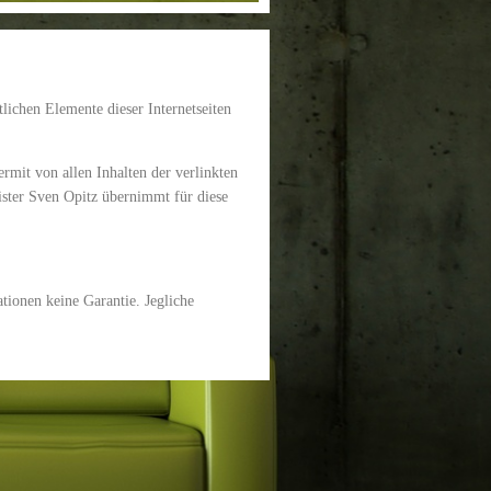
lichen Elemente dieser Internetseiten
rmit von allen Inhalten der verlinkten
eister Sven Opitz übernimmt für diese
tionen keine Garantie. Jegliche