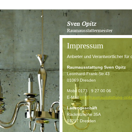
Impressum
Anbieter und Verantwortlicher für 
Raumausstattung Sven Opitz
Leonhard-Frank-Str.43
01069 Dresden
Mobil 0173 . 9 27 00 06
E-Mail
info@raumausstattung-opit
Ladengeschäft
Räcknitzhöhe 35A
01217 Dresden